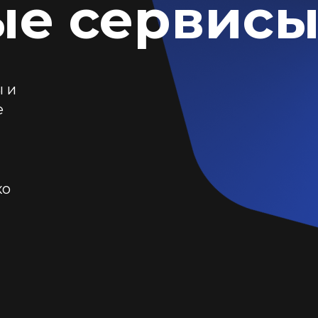
е сервис
 и
е
ко