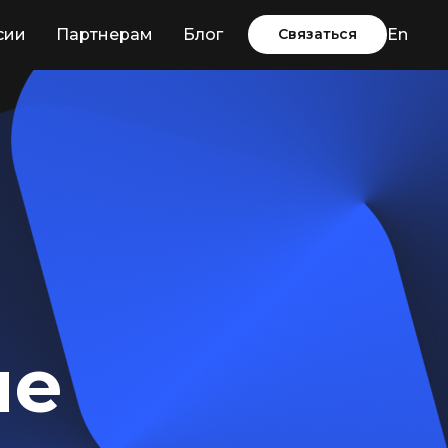
сии
Партнерам
Блог
Связаться
En
ые