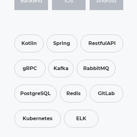
Backend
iOS
Android
Kotlin
Spring
RestfulAPI
gRPC
Kafka
RabbitMQ
PostgreSQL
Redis
GitLab
Kubernetes
ELK