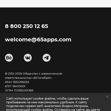
8 800 250 12 65
welcome@65apps.com
© 2012-2026 Общество с ограниченной
ответственностью «65 Гигабайт»
ИНН: 1832096063
КПП: 184101001
ОГРН: 1121832001389
ОКВЭД-62.0
Сайт использует cookie-файлы, чтобы сделать ваше
пребывание на нем максимально удобным. К cайту
подключен сервис веб-аналитики Яндекс.Метрика,
426027, г. Ижевск,
использующий cookie-файлы. Оставаясь на сайте, вы даете